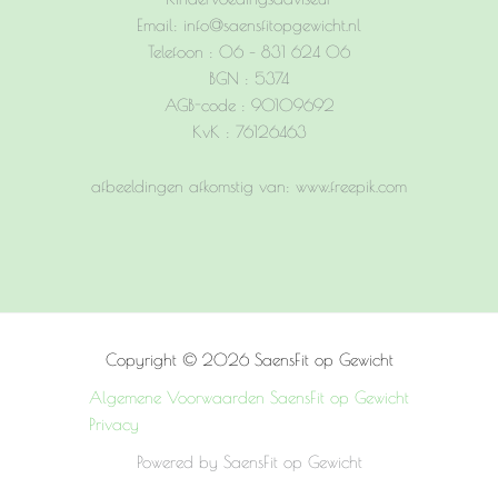
Email: info@saensfitopgewicht.nl
Telefoon : 06 – 831 624 06
BGN : 5374
AGB-code : 90109692
KvK : 76126463
afbeeldingen afkomstig van: www.freepik.com
Copyright © 2026 SaensFit op Gewicht
Algemene Voorwaarden SaensFit op Gewicht
Privacy
Powered by SaensFit op Gewicht