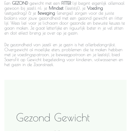
Een
GEZOND
gewicht met een
FITTER
lijf begint eigenlijk allemaal
gewoon bij jezelf, nl; je
Mindset
(leefstijl), je
Voeding
(eetgedrag) & je
Beweging
(energie) zorgen voor de juiste
balans voor jouw gezondheid met een gezond gewicht en fitter
lijf. Wees lief voor je lichaam door gezonde en bewuste keuzes te
gaan maken. Je gaat letterlijke en figuurlijk beter in je vel zitten
en dat effect breng je over op je gezin.
De gezondheid van jezelf en je gezin is het allerbelangrijkst.
Overgewicht of moeilijke eters, problemen die te maken hebben
met je voedingspatroon, je beweegpatroon en je leefstijl, bied
SaensFit op Gewicht begeleiding voor kinderen, volwassenen en
het gezin in de Zaanstreek.
Gezond Gewicht