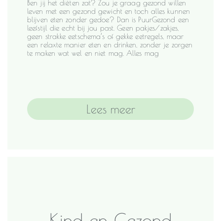
Ben jij het diëten zat? Zou je graag gezond willen
leven met een gezond gewicht en toch alles kunnen
blijven eten zonder gedoe? Dan is PuurGezond een
leefstijl die echt bij jou past. Geen pakjes/zakjes,
geen strakke eetschema’s of gekke eetregels, maar
een relaxte manier eten en drinken, zonder je zorgen
te maken wat wel en niet mag. Alles mag
Lees meer
Kind en Gezond