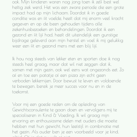
ook. Mijn kinderen waren nog jong toen ik zelf best wel
heftig ziek werd. Het was een zware periode die een grote
impact had op mijn lichaam. Doordat ik in goede
conditie was en fit voelde, heeft dat mij enorm veel kracht
gegeven en op de been gehouden tijdens alle
ziekenhuisbezoeken en behandelingen. Doordat ik een
gezond en fit lijf had, heeft dit uiteindelijk een gunstige
bijdrage geleverd aan mijn herstel en voel ik mij gelukkig
weer een fit en gezond mens met een blij lijf.
Ik hou nog steeds van lekker eten en sporten doe ik nog
steeds heel graag, maar dat wil niet zeggen dat ik,
samen met mijn gezin, ook wel eens wat ongezonds eet. Zo
af en toe een patatje of een pizza zijn echt geen
verboden lekkernijen. Door bewust te leven en voldoende
te bewegen, bereik je meer succes voor nu en in de
toekomst.
Voor mij een goede reden om de opleiding van
Gewichtsconsulente te gaan doen en vervolgens mij te
specialiseren in Kind & Voeding. Ik wil graag mijn
ervaring en enthousiasme delen met ouders die moeite
hebben met hun gewicht, hun leefstijl in combinatie met
het gezin. Als ouder ben je een voorbeeld voor je kind,