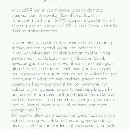
Sinds 2019 ben ik gewichtsconsulente en de trotse
eigenaar van mijn praktijk SaensFit op Gewicht.
Daarnaast ben ik sinds 2020 gespecialiseerd in Kind &
Voeding en heb in Maart 2021 mijn certificaat voor Brisk
Walking trainer behaald.
Ik woon met mijn gezin in Zaandam en kan uit ervaring
spreken dat een gezond leefstijl heel belangrijk is.
Ik hou van lekker eten, altijd al gedaan en doe ik nog
steeds, maar met de komst van mijn kinderen ben ik
bewuster gaan worden met wat ik samen met mijn gezin
ging eten. Ik ben daarom mezelf meer gaan verdiepen
hoe je gezonder kan gaan eten en hoe je je fitter kan ga
voelen, met als doel om mijn kinderen gezond te zien
opgroeien. Daarnaast vond ik het ook belangrijk dat ik
ook kon blijven genieten zonder te veel beperkingen. En
dat was, en is nog steeds, mij goed gelukt. Gezonder eten
en lekker bewegen , de goede basis voor jong en oud. Ik
voel mij fitter, zit lekker in mijn vel en kreeg daardoor
energie voor 10.
Zo’n positief effect op je lichaam en geest heeft een mens
ook echt nodig, want ik kan uit ervaring spreken dat je
als mens ook ziek kan worden. Dat overkwam mij namelijk