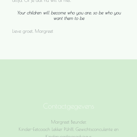
altijd. Of je dat nu wilt of niet.
Your children will become who you are; so be who you
want them to be
Lieve groet, Margreet
Contactgegevens
Margreet Beunder,
Kinder-Eetcoach Lekker Pûh!!!, Gewichtsconculente en
Kindervoedingsadviseur