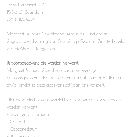
Frans Halsstraat 100
1506 LJ Zaandam
06-83162406
Margreet Beunder, Gewichtsconsulent, is de Functionaris
Gegevensbescherming van SaensFit op Gewicht . Zij is te bereiken
via info@saensfitopgewicht.nl.
Persoonsgegevens die worden verwerkt
Margreet Beunder, Gewichtsconsulent, verwerkt je
persoonsgegevens doordat je gebruik maakt van onze diensten
en/of omdat je deze gegevens zelf aan ons verstrekt.
Hieronder vind je een overzicht van de persoonsgegevens die
worden verwerkt:
– Voor- en achternaam
– Geslacht
– Geboortedatum
– Adresgegevens