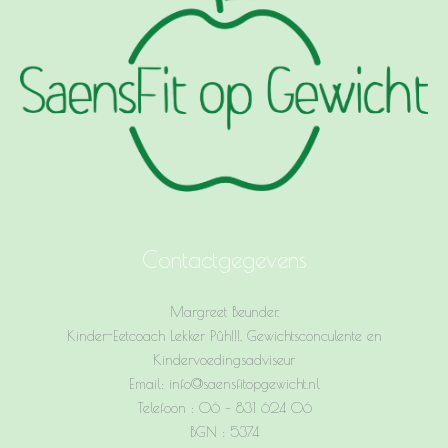
Contactgegevens
Margreet Beunder,
Kinder-Eetcoach Lekker Pûh!!!, Gewichtsconculente en
Kindervoedingsadviseur
Email: info@saensfitopgewicht.nl
Telefoon : 06 – 831 624 06
BGN : 5374