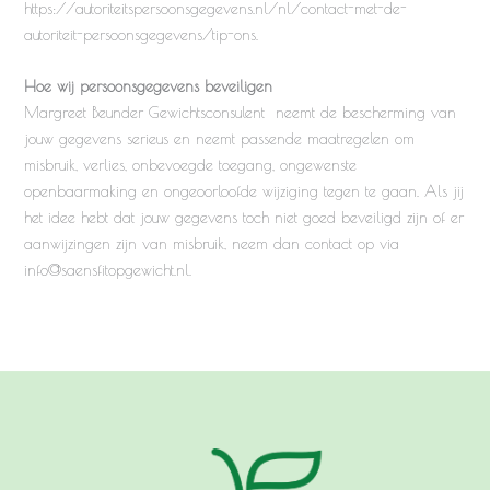
https://autoriteitspersoonsgegevens.nl/nl/contact-met-de-
autoriteit-persoonsgegevens/tip-ons.
Hoe wij persoonsgegevens beveiligen
Margreet Beunder Gewichtsconsulent neemt de bescherming van
jouw gegevens serieus en neemt passende maatregelen om
misbruik, verlies, onbevoegde toegang, ongewenste
openbaarmaking en ongeoorloofde wijziging tegen te gaan. Als jij
het idee hebt dat jouw gegevens toch niet goed beveiligd zijn of er
aanwijzingen zijn van misbruik, neem dan contact op via
info@saensfitopgewicht.nl.