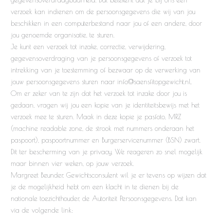
verzoek kan indienen om de persoonsgegevens die wij van jou
beschikken in een computerbestand naar jou of een andere, door
jou genoemde organisatie, te sturen.
Je kunt een verzoek tot inzake, correctie, verwijdering,
gegevensoverdraging van je persoonsgegevens of verzoek tot
intrekking van je toestemming of bezwaar op de verwerking van
jouw persoonsgegevens sturen naar info@saensfitopgewicht.nl.
Om er zeker van te zijn dat het verzoek tot inzake door jou is
gedaan, vragen wij jou een kopie van je identiteitsbewijs met het
verzoek mee te sturen. Maak in deze kopie je pasfoto, MRZ
(machine readable zone, de strook met nummers onderaan het
paspoort), paspoortnummer en Burgerservicenummer (BSN) zwart.
Dit ter bescherming van je privacy. We reageren zo snel mogelijk
maar binnen vier weken, op jouw verzoek.
Margreet Beunder, Gewichtsconsulent wil je er tevens op wijzen dat
je de mogelijkheid hebt om een klacht in te dienen bij de
nationale toezichthouder, de Autoriteit Persoonsgegevens. Dat kan
via de volgende link: