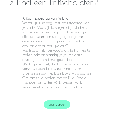
je kind een kritische eter?
Kritisch Eetgedrag van je kind
Worstel je elke dag met het eetgedrag van
je kind? Maak jij je zorgen of je kind wel
voldoende binnen krijgt? Blijft het voor jou
elke keer weer een uitdaging hoe je met
deze situatie om moet gaan? Is jouw kind
een kritische of moeilijke eter?
Het is zeker niet eenvoudig als je hiermee te
maken hebt en waarbij je je misschien
afvraagt of je het wel goed doet.
Wij begrijpen het, dat het niet voor iedereen
vanzelfsprekend is als een kind niks wil
proeven en ook niet iets nieuws wil proberen.
Om samen te werken met de Fussy Foodie
methode van Lekker Pûh!!! bieden we je
steun, begeleiding en een luisterend oor…
Lees verder