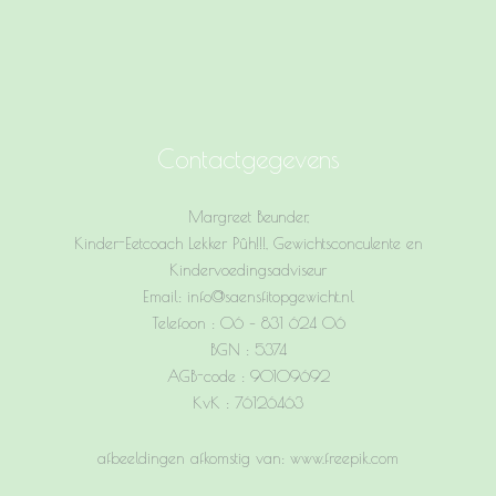
Contactgegevens
Margreet Beunder,
Kinder-Eetcoach Lekker Pûh!!!, Gewichtsconculente en
Kindervoedingsadviseur
Email: info@saensfitopgewicht.nl
Telefoon : 06 – 831 624 06
BGN : 5374
AGB-code : 90109692
KvK : 76126463
afbeeldingen afkomstig van: www.freepik.com