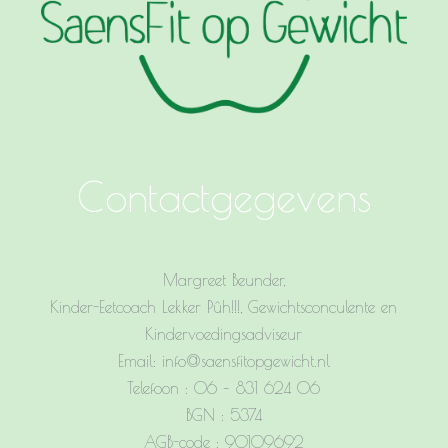
Contactgegevens
Margreet Beunder,
Kinder-Eetcoach Lekker Pûh!!!, Gewichtsconculente en
Kindervoedingsadviseur
Email: info@saensfitopgewicht.nl
Telefoon : 06 – 831 624 06
BGN : 5374
AGB-code : 90109692