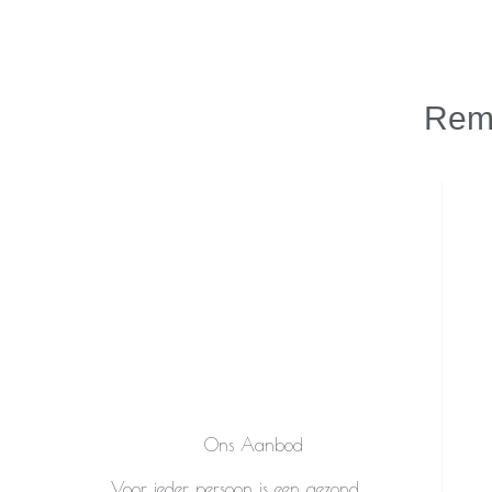
Reme
Ons Aanbod
Voor ieder persoon is een gezond