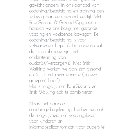
gewicht anders. In ons aanbod van
coaching/begeleiding en training ben
je bezig aan een gezond leefstijl. Met
PuurGezond & Gezond Opgroeien
houden we ons bezig met gezonde
voeding en voldoende bewegen. De
coaching/begeleiding is voor
volwassenen 1 op 1 & bij kinderen zal
dit in combinatie zijn met
ondersteuning van
ouder(s)/verzorger(s). Met Brisk
Walking werken we aan een gezond
en fit lijf met meer energie ( in een
groep of 1 op 1)
Het is mogelijk om PuurGezond en
Brisk Walking ook te combineren.
Naast het aanbod
coaching/begeleiding, hebben we ook
de mogelijkheid om voedingslessen
voor kinderen en
informatiebijeenkomsten voor ouders te