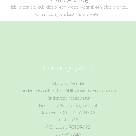
Tip, leuk idee of vraag
Heb je een tip, leuk idee of een vraag waar ik een blog over zou
kunnen schrijven. Laat het ons weten.
Contactgegevens
Margreet Beunder,
Kinder-Eetcoach Lekker Pûh!!!, Gewichtsconculente en
Kindervoedingsadviseur
Email: info@saensfitopgewicht.nl
Telefoon : 06 – 831 624 06
BGN : 5374
AGB-code : 90109692
KvK : 76126463