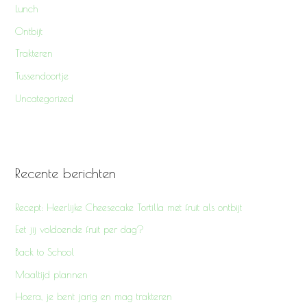
Lunch
:
Ontbijt
Trakteren
Tussendoortje
Uncategorized
Recente berichten
Recept: Heerlijke Cheesecake Tortilla met fruit als ontbijt
Eet jij voldoende fruit per dag?
Back to School
Maaltijd plannen
Hoera, je bent jarig en mag trakteren