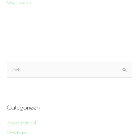
Meer lezen »
Z
o
e
k
Categorieën
n
a
Avond maaltijd
a
Feestdagen
r