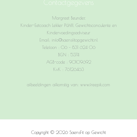
Contactgegevens
Margreet Beunder,
Kinder-Eetcoach Lekker Pûh!!!, Gewichtsconculente en
Kindervoedingsadviseur
Email: info@saensfitopgewicht.nl
Telefoon : 06 – 831 624 06
BGN : 5374
AGB-code : 90109692
KvK : 76126463
afbeeldingen afkomstig van: www.freepik.com
Copyright © 2026 SaensFit op Gewicht