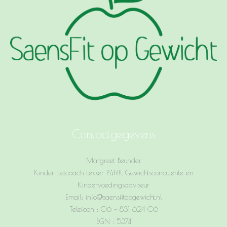
Contactgegevens
Margreet Beunder,
Kinder-Eetcoach Lekker Pûh!!!, Gewichtsconculente en
Kindervoedingsadviseur
Email: info@saensfitopgewicht.nl
Telefoon : 06 – 831 624 06
BGN : 5374