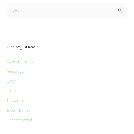
Z
o
e
k
Categorieën
n
a
Avond maaltijd
a
Feestdagen
r
Lunch
:
Ontbijt
Trakteren
Tussendoortje
Uncategorized